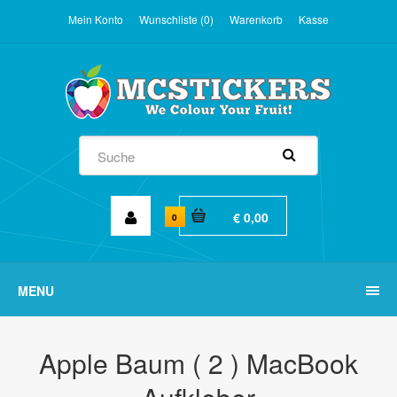
Mein Konto
Wunschliste (0)
Warenkorb
Kasse
€ 0,00
0
MENU
Apple Baum ( 2 ) MacBook