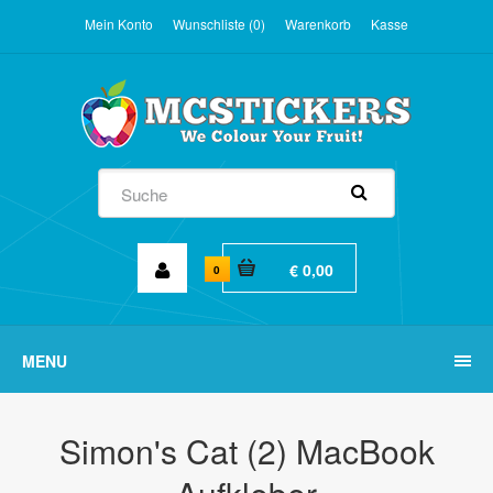
Mein Konto
Wunschliste (0)
Warenkorb
Kasse
€ 0,00
0
MENU
Simon's Cat (2) MacBook